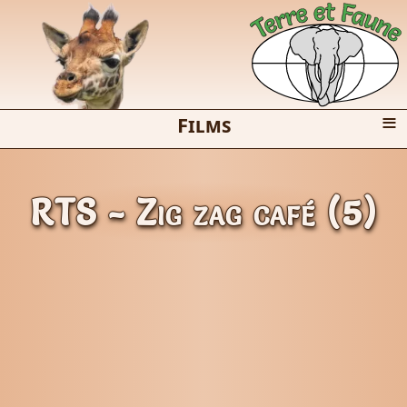
≡
Films
RTS - Zig zag café (5)