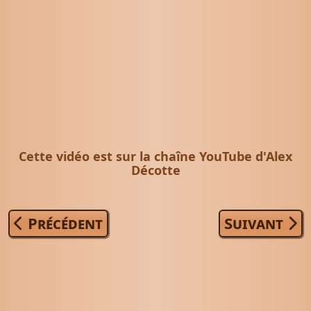
Cette vidéo est sur la chaîne YouTube d'Alex
Décotte
Article précédent : Le Seigneur de Ban
Article suiv
Précédent
Suivant