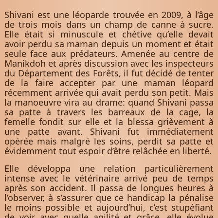
Shivani est une léoparde trouvée en 2009, à l’âge
de trois mois dans un champ de canne à sucre.
Elle était si minuscule et chétive qu’elle devait
avoir perdu sa maman depuis un moment et était
seule face aux prédateurs. Amenée au centre de
Manikdoh et après discussion avec les inspecteurs
du Département des Forêts, il fut décidé de tenter
de la faire accepter par une maman léopard
récemment arrivée qui avait perdu son petit. Mais
la manoeuvre vira au drame: quand Shivani passa
sa patte à travers les barreaux de la cage, la
femelle fondit sur elle et la blessa grièvement à
une patte avant. Shivani fut immédiatement
opérée mais malgré les soins, perdit sa patte et
évidemment tout espoir d’être relâchée en liberté.
Elle développa une relation particulièrement
intense avec le vétérinaire arrivé peu de temps
après son accident. Il passa de longues heures à
l’observer, à s’assurer que ce handicap la pénalise
le moins possible et aujourd’hui, c’est stupéfiant
de voir avec quelle agilité et grâce, elle évolue