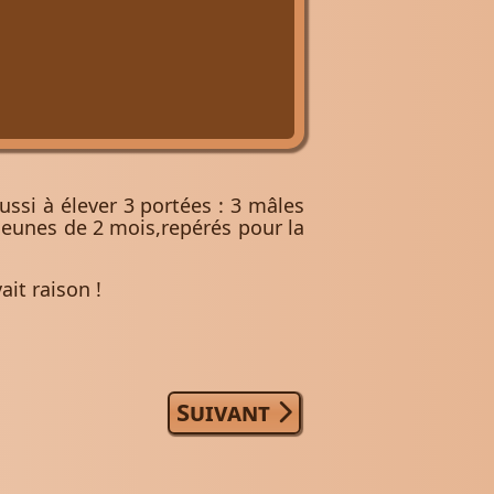
éussi à élever 3 portées : 3 mâles
jeunes de 2 mois,repérés pour la
ait raison !
Article suivant : Lucky Po
Suivant